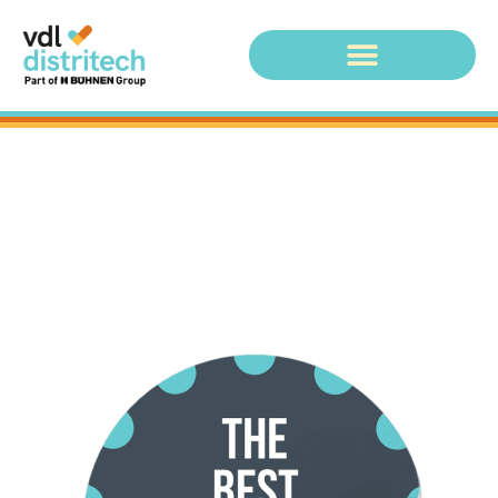
Meerdere ProBlue
Units 4 /7 en 10