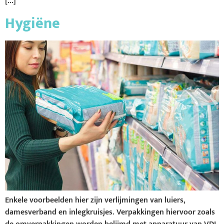
[…]
Hygiëne
Enkele voorbeelden hier zijn verlijmingen van luiers,
damesverband en inlegkruisjes. Verpakkingen hiervoor zoals